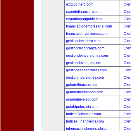
exitoydinero.com
Ofer
expertofinanciero.com
Ofer
exportimportguide.com
Ofer
financiacionempresarial.com
Ofer
finanzaseinversiones.com
Ofer
gestiondecartera.com
Ofer
gestiondecobranza.com
Ofer
gestiondeinversiones.com
Ofer
gestiondevalores.com
Ofer
gestionesfinancieras.com
Ofer
gestioninversiones.com
Ofer
guiadefinanzas.com
Ofer
guiadeinversiones.com
Ofer
guiadelinversor.com
Ofer
guiahipotecaria.com
Ofer
IndicesBursatiles.com
Ofer
IndicesFinancieros.com
Ofer
informaciondemercado.com
Ofer