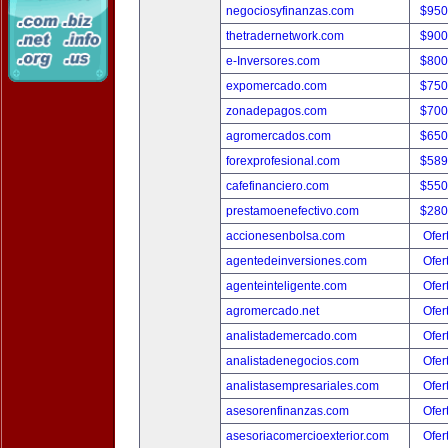
negociosyfinanzas.com
$950
thetradernetwork.com
$900
e-Inversores.com
$800
expomercado.com
$750
zonadepagos.com
$700
agromercados.com
$650
forexprofesional.com
$589
cafefinanciero.com
$550
prestamoenefectivo.com
$280
accionesenbolsa.com
Ofer
agentedeinversiones.com
Ofer
agenteinteligente.com
Ofer
agromercado.net
Ofer
analistademercado.com
Ofer
analistadenegocios.com
Ofer
analistasempresariales.com
Ofer
asesorenfinanzas.com
Ofer
asesoriacomercioexterior.com
Ofer