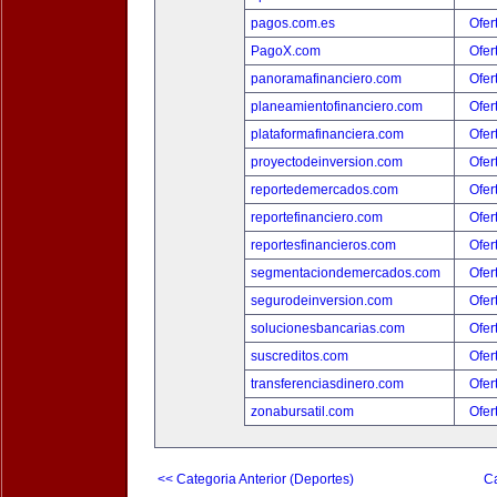
pagos.com.es
Ofer
PagoX.com
Ofer
panoramafinanciero.com
Ofer
planeamientofinanciero.com
Ofer
plataformafinanciera.com
Ofer
proyectodeinversion.com
Ofer
reportedemercados.com
Ofer
reportefinanciero.com
Ofer
reportesfinancieros.com
Ofer
segmentaciondemercados.com
Ofer
segurodeinversion.com
Ofer
solucionesbancarias.com
Ofer
suscreditos.com
Ofer
transferenciasdinero.com
Ofer
zonabursatil.com
Ofer
<< Categoria Anterior (Deportes)
Ca