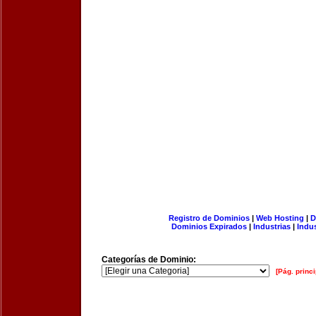
Registro de Dominios
|
Web Hosting
|
D
Dominios Expirados
|
Industrias
|
Indu
Categorías de Dominio:
[Pág. princi