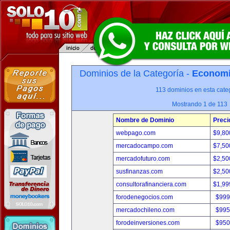
Dominios de la Categoría -
Economia
113 dominios en esta categ
Mostrando 1 de 113
Nombre de Dominio
Preci
webpago.com
$9,80
mercadocampo.com
$7,50
mercadofuturo.com
$2,50
susfinanzas.com
$2,50
consultorafinanciera.com
$1,99
forodenegocios.com
$999
mercadochileno.com
$995
forodeinversiones.com
$950