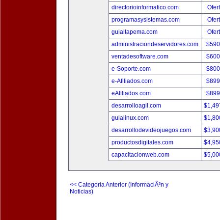
directorioinformatico.com
Ofer
programasysistemas.com
Ofer
guiaitapema.com
Ofer
administraciondeservidores.com
$590
ventadesoftware.com
$600
e-Soporte.com
$800
e-Afiliados.com
$899
eAfiliados.com
$899
desarrolloagil.com
$1,49
guialinux.com
$1,80
desarrollodevideojuegos.com
$3,90
productosdigitales.com
$4,95
capacitacionweb.com
$5,00
<< Categoria Anterior (InformaciÃ³n y
Noticias)