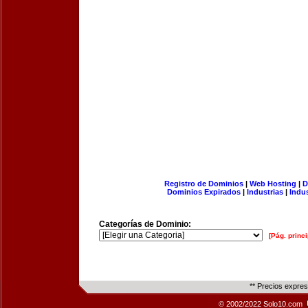
Registro de Dominios
|
Web Hosting
|
D
Dominios Expirados
|
Industrias
|
Indu
Categorías de Dominio:
[Pág. princi
** Precios expre
© 2002/2022 Solo10.com