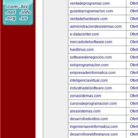
ventadeprogramas.com
Ofer
guiadeprogramacion.com
Ofer
ventadehardware.com
Ofer
administraciondesistemas.com
Ofer
e-datacenter.com
Ofer
mercadodelsoftware.com
Ofer
hardlinux.com
Ofer
softwaredenegocios.com
Ofer
soloprogramacion.com
Ofer
empresadeinformatica.com
Ofer
inteligenciavirtual.com
Ofer
industriadelsoftware.com
Ofer
zonasistemas.com
Ofer
cursosdeprogramacion.com
Ofer
areasistemas.com
Ofer
desarrollodesitios.com
Ofer
ingenieriaeninformatica.com
Ofer
desarrollowebfreelance.com
Ofer