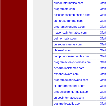
auladeinformatica.com
Ofer
programate.com
Ofer
accesorioscomputacion.com
Ofer
camaraseguridad.com
Ofer
programacionenred.com
Ofer
mayoristainformatica.com
Ofer
deinformatica.com
Ofer
cursodesistemas.com
Ofer
chilesoft.com
Ofer
computadorasenventa.com
Ofer
programacionysistemas.com
Ofer
desarrollosistemas.com
Ofer
expohardware.com
Ofer
programaciondewebs.com
Ofer
clubprogramadores.com
Ofer
productosdeinformatica.com
Ofer
cursosinformaticos.com
Ofer
desarrollosagiles.com
Ofer