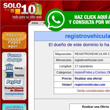
registrovehicul
El dueño de este dominio lo ha
Mayusculas:
REGISTROVEHICULAR.
Minusculas:
registrovehicular.com
Longitud:
17 caracteres
Categorias:
AutomÃ³viles y Coches
,
Of
Precio:
Realizar una oferta!
Visitar!
registrovehicular.com
Serán consideradas ofer
Realizar una Oferta