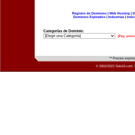
Registro de Dominios
|
Web Hosting
|
D
Dominios Expirados
|
Industrias
|
Indu
Categorías de Dominio:
[Pág. princi
** Precios expre
© 2002/2022 Solo10.com