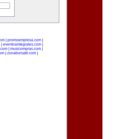
com
|
promoempresa.com
|
m
|
eventosintegrales.com
|
.com
|
musicompras.com
|
com
|
zonabursatil.com
|