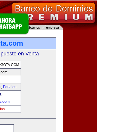
ota.com
 puesto en Venta
OGOTA.COM
a.com
s
,
Portales
a!
ta.com
tas