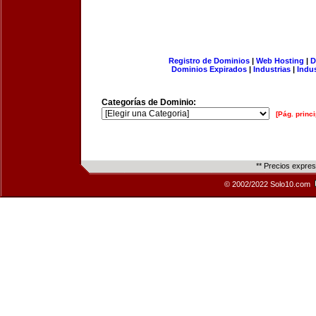
Registro de Dominios
|
Web Hosting
|
D
Dominios Expirados
|
Industrias
|
Indu
Categorías de Dominio:
[Pág. princi
** Precios expre
© 2002/2022 Solo10.com