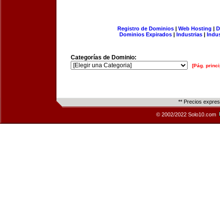
Registro de Dominios
|
Web Hosting
|
D
Dominios Expirados
|
Industrias
|
Indu
Categorías de Dominio:
[Pág. princi
** Precios expre
© 2002/2022 Solo10.com