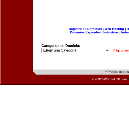
Registro de Dominios
|
Web Hosting
|
D
Dominios Expirados
|
Industrias
|
Indu
Categorías de Dominio:
[Pág. princi
** Precios expre
© 2002/2022 Solo10.com