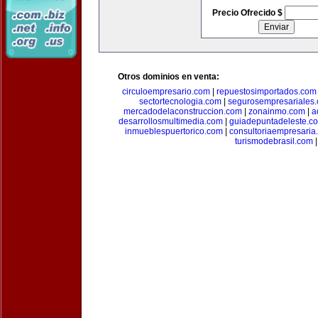
Precio Ofrecido $
Otros dominios en venta:
circuloempresario.com
|
repuestosimportados.com
sectortecnologia.com
|
segurosempresariales
mercadodelaconstruccion.com
|
zonainmo.com
|
a
desarrollosmultimedia.com
|
guiadepuntadeleste.c
inmueblespuertorico.com
|
consultoriaempresaria
turismodebrasil.com
|