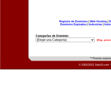
Registro de Dominios
|
Web Hosting
|
D
Dominios Expirados
|
Industrias
|
Indu
Categorías de Dominio:
[Pág. princi
** Precios expre
© 2002/2022 Solo10.com