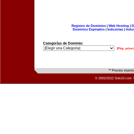
Registro de Dominios
|
Web Hosting
|
D
Dominios Expirados
|
Industrias
|
Indu
Categorías de Dominio:
[Pág. princi
** Precios expre
© 2002/2022 Solo10.com