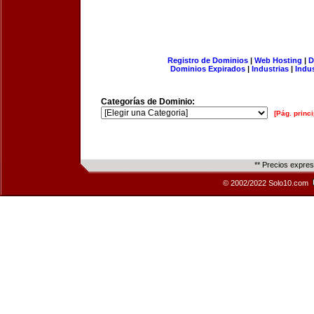
Registro de Dominios
|
Web Hosting
|
D
Dominios Expirados
|
Industrias
|
Indu
Categorías de Dominio:
[Pág. princi
** Precios expre
© 2002/2022 Solo10.com